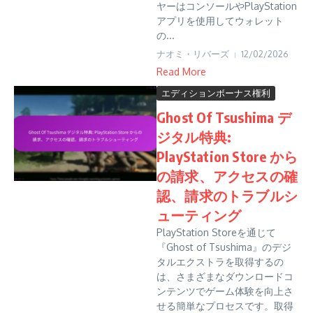
ヤーはコンソールやPlayStation
アプリを使用してウォレット
の...
ナオミ・リバーズ
12/02/2026
Read More
エディションボーナス権利
Ghost Of Tsushima デ
ジタル特典:
PlayStation Store から
の請求、アクセスの確
認、請求のトラブルシ
ューティング
PlayStation Storeを通じて
『Ghost of Tsushima』のデジ
タルエクストラを取得するの
は、さまざまなダウンロードコ
ンテンツでゲーム体験を向上さ
せる簡単なプロセスです。取得