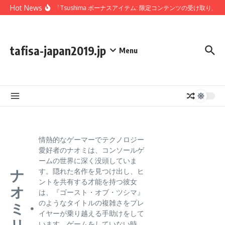
Skip to content
Hot News
Ghost Of Tsushima ボーナスアイテム: 限定コンテンツの受け取り, 
tafisa-japan2019.jp
Menu
情熱的なゲーマーでテクノロジー
愛好者のナオミは、コンソールゲ
ームの世界に深く没頭していま
ナ
す。隠れた名作を見つけ出し、ヒ
ントを共有する才能を持つ彼女
オ
は、『ゴースト・オブ・ツシマ』
のようなタイトルの複雑さをプレ
ミ・
イヤーが乗り越える手助けをして
リ
います。ゲームをしていない時