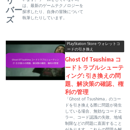
は、最新のゲームテクノロジーを
バー
探求したり、自身の冒険について
ズ
執筆したりしています。
PlayStation Store ウォレットコ
ードの引き換え
Ghost Of Tsushima コ
ードトラブルシューテ
ィング: 引き換えの問
題、解決策の確認、権
利の管理
「Ghost of Tsushima」のコー
ドを引き換える際に問題が発生
している場合、無効なコードエ
ラー、コード認識の失敗、地域
制限などの問題に直面すること
があります。これらの問題を解