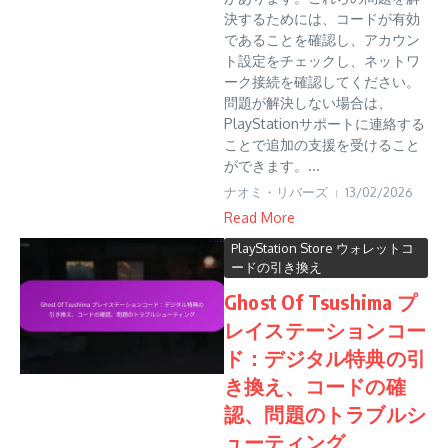
決するためには、コードが有効
であることを確認し、アカウン
ト設定をチェックし、ネットワ
ーク接続を確認してください。
問題が解決しない場合は、
PlayStationサポートに連絡する
ことで追加の支援を受けること
ができます。...
ナオミ・リバーズ
13/02/2026
Read More
PlayStation Store ウォレットコ
ードの引き換え
Ghost Of Tsushima プ
レイステーションコー
ド：デジタル特典の引
き換え、コードの確
認、問題のトラブルシ
ューティング