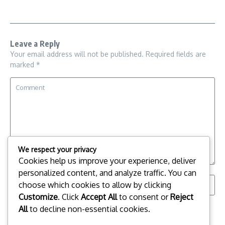
Leave a Reply
Your email address will not be published.
Required fields are
marked
*
We respect your privacy
Cookies help us improve your experience, deliver
personalized content, and analyze traffic. You can
choose which cookies to allow by clicking
Customize
. Click
Accept All
to consent or
Reject
All
to decline non-essential cookies.
Save my name, email, and website in this browser for the
next time I comment.