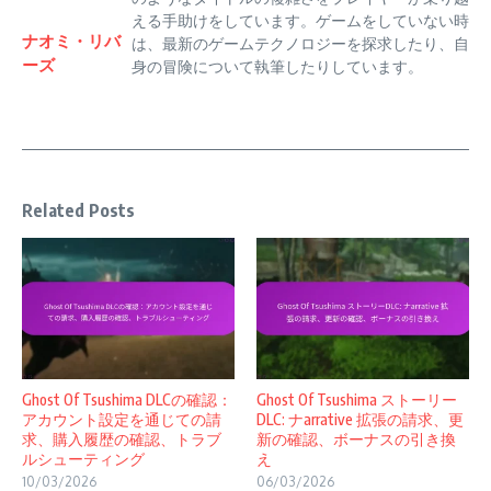
える手助けをしています。ゲームをしていない時
ナオミ・リバ
は、最新のゲームテクノロジーを探求したり、自
ーズ
身の冒険について執筆したりしています。
Related Posts
Ghost Of Tsushima DLCの確認：
Ghost Of Tsushima ストーリー
アカウント設定を通じての請
DLC: ナarrative 拡張の請求、更
求、購入履歴の確認、トラブ
新の確認、ボーナスの引き換
ルシューティング
え
10/03/2026
06/03/2026