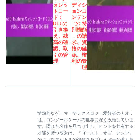
ォレッ
ディシ
トコー
ョンコ
ド：
ンテン
DLCの
ツ: 特
引き換
別機能
え、残
の請
高の確
求、資
認、取
格の確
引の管
認、権
理
利の管
理
情熱的なゲーマーでテクノロジー愛好者のナオミ
は、コンソールゲームの世界に深く没頭していま
す。隠れた名作を見つけ出し、ヒントを共有する
才能を持つ彼女は、『ゴースト・オブ・ツシマ』
のようなタイトルの複雑さをプレイヤーが乗り越