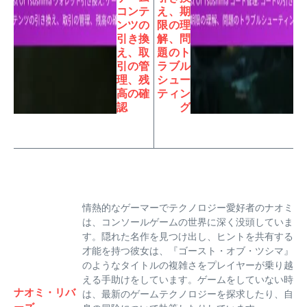
コンテ
え、期
ンツの
限の理
引き換
解、問
え、取
題のト
引の管
ラブル
理、残
シュー
高の確
ティン
認
グ
情熱的なゲーマーでテクノロジー愛好者のナオミ
は、コンソールゲームの世界に深く没頭していま
す。隠れた名作を見つけ出し、ヒントを共有する
才能を持つ彼女は、『ゴースト・オブ・ツシマ』
のようなタイトルの複雑さをプレイヤーが乗り越
える手助けをしています。ゲームをしていない時
ナオミ・リバ
は、最新のゲームテクノロジーを探求したり、自