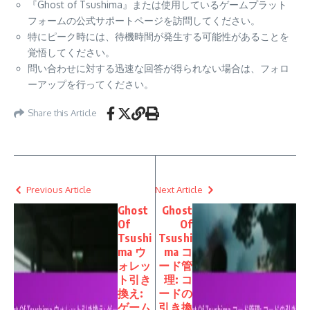
『Ghost of Tsushima』または使用しているゲームプラット
フォームの公式サポートページを訪問してください。
特にピーク時には、待機時間が発生する可能性があることを
覚悟してください。
問い合わせに対する迅速な回答が得られない場合は、フォロ
ーアップを行ってください。
Share this Article
Previous Article
Next Article
Ghost
Ghost
Of
Of
Tsushi
Tsushi
ma ウ
ma コ
ォレッ
ード管
ト引き
理: コ
換え:
ードの
ゲーム
引き換