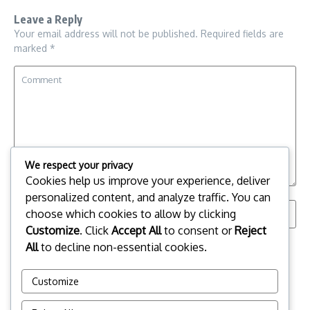
Leave a Reply
Your email address will not be published.
Required fields are
marked
*
We respect your privacy
Cookies help us improve your experience, deliver
personalized content, and analyze traffic. You can
choose which cookies to allow by clicking
Customize
. Click
Accept All
to consent or
Reject
All
to decline non-essential cookies.
Save my name, email, and website in this browser for the
next time I comment.
Customize